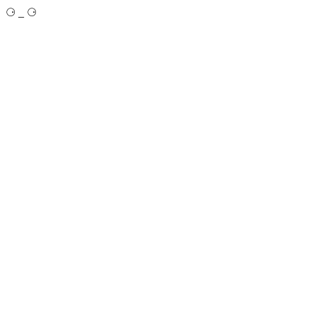
⚆ _ ⚆